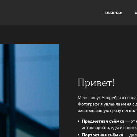
ГЛАВНАЯ
О
Привет!
Меня зовут Андрей, и я созд
Фотография увлекла меня с д
охватывающую сразу нескол
Предметная съёмка
— от 
антиквариата, еды и напит
Портретная съёмка
— дело