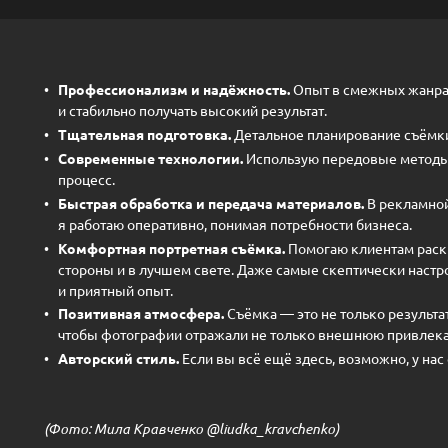
Профессионализм и надёжность.
Опыт в смежных жанрах
и стабильно получать высокий результат.
Тщательная подготовка.
Детальное планирование съёмки
Современные технологии.
Использую передовые методы,
процесс.
Быстрая обработка и передача материалов.
В рекламной
я работаю оперативно, понимая потребности бизнеса.
Комфортная портретная съёмка.
Помогаю клиентам раскр
стороны и в лучшем свете. Даже самые скептически настр
и приятный опыт.
Позитивная атмосфера.
Съёмка — это не только результат
чтобы фотографии отражали не только внешнюю привлекат
Авторский стиль.
Если вы всё ещё здесь, возможно, у нас
(Фото: Мила Кравченко @liudka_kravchenko)