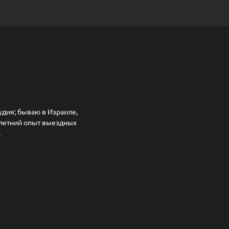
удия; бываю в Израиле,
олетний опыт выездных
.