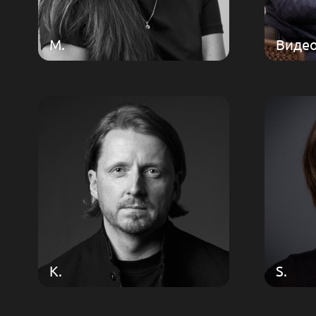
M.
Виде
K.
S.