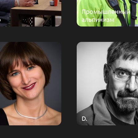
Промышленный
о
альпинизм
D.