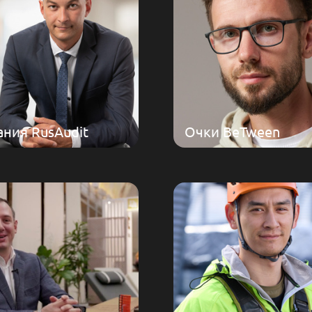
ния RusAudit
Очки BeTween