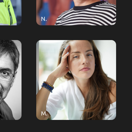
N.
M.